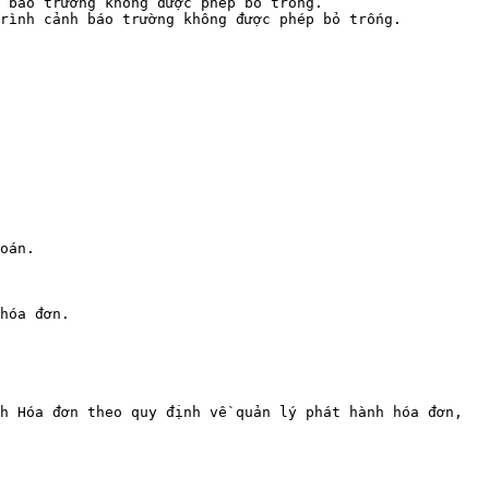
 báo trường không được phép bỏ trống.

rình cảnh báo trường không được phép bỏ trống.

oán.

hóa đơn.

h Hóa đơn theo quy định về quản lý phát hành hóa đơn, 