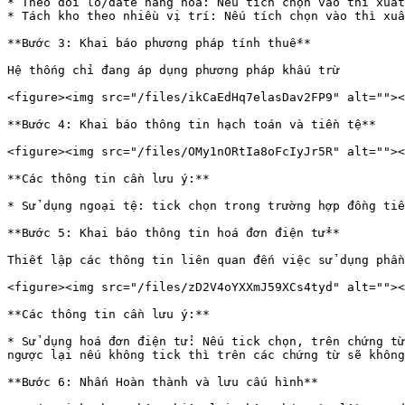
* Theo dõi lô/date hàng hóa: Nếu tích chọn vào thì xuất
* Tách kho theo nhiều vị trí: Nếu tích chọn vào thì xuấ
**Bước 3: Khai báo phương pháp tính thuế**

Hệ thống chỉ đang áp dụng phương pháp khấu trừ

<figure><img src="/files/ikCaEdHq7elasDav2FP9" alt=""><
**Bước 4: Khai báo thông tin hạch toán và tiền tệ**

<figure><img src="/files/OMy1nORtIa8oFcIyJr5R" alt=""><
**Các thông tin cần lưu ý:**

* Sử dụng ngoại tệ: tick chọn trong trường hợp đồng tiề
**Bước 5: Khai báo thông tin hoá đơn điện tử**

Thiết lập các thông tin liên quan đến việc sử dụng phần
<figure><img src="/files/zD2V4oYXXmJ59XCs4tyd" alt=""><
**Các thông tin cần lưu ý:**

* Sử dụng hoá đơn điện tử: Nếu tick chọn, trên chứng từ
ngược lại nếu không tick thì trên các chứng từ sẽ không
**Bước 6: Nhấn Hoàn thành và lưu cấu hình**
