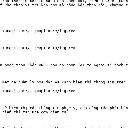
 kho theo lô cho mã hàng hóa theo dõi, chương trình cảnh
t kho theo vị trí kho cho mã hàng hóa theo dõi, chương t
figcaption></figcaption></figure>

figcaption></figcaption></figure>

n hạch toán khác VND, sau đó chọn lại mã ngoại tệ hạch t
 mềm để quản lý hóa đơn và cách hiển thị thông tin trên 
figcaption></figcaption></figure>

 sẽ hiển thị các thông tin phục vụ cho công tác phát hàn
 hiển thị tab Hoá đơn điện tử.
