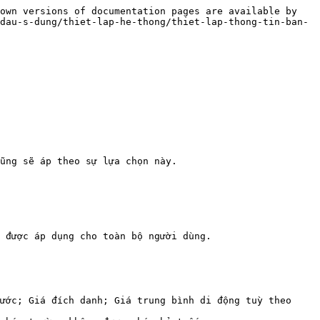
own versions of documentation pages are available by 
dau-s-dung/thiet-lap-he-thong/thiet-lap-thong-tin-ban-
ũng sẽ áp theo sự lựa chọn này.

 được áp dụng cho toàn bộ người dùng.

ước; Giá đích danh; Giá trung bình di động tuỳ theo 