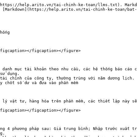
https://help.arito.vn/tai-chinh-ke-toan/llms.txt). Markd
 [Markdown](https://help.arito.vn/tai-chinh-ke-toan/bat-
hống

figcaption></figcaption></figure>

 danh mục tài khoản theo nhu cầu, các hệ thống báo cáo c
sử dụng.

tài chỉnh của công ty, thường trùng với năm dương lịch.

y chốt số dư và đưa vào phần mềm

 lý vật tư, hàng hóa trên phần mềm, các thiết lập này sẽ
figcaption></figcaption></figure>

ng 4 phương pháp sau: Giá trung bình; Nhập trước xuất tr
g.
