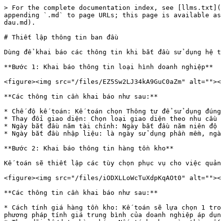
> For the complete documentation index, see [llms.txt](
appending `.md` to page URLs; this page is available as
dau.md).

# Thiết lập thông tin ban đầu

Dùng để khai báo các thông tin khi bắt đầu sử dụng hệ t
**Bước 1: Khai báo thông tin loại hình doanh nghiệp**

<figure><img src="/files/EZ5Sw2LJ34kA9GuC0aZm" alt=""><
**Các thông tin cần khai báo như sau:**

* Chế độ kế toán: Kế toán chọn Thông tư để sử dụng đúng
* Thay đổi giao diện: Chọn loại giao diện theo nhu cầu 
* Ngày bắt đầu năm tài chính: Ngày bắt đầu năm niên độ 
* Ngày bắt đầu nhập liệu: là ngày sử dụng phần mềm, ngà
**Bước 2: Khai báo thông tin hàng tồn kho**

Kế toán sẽ thiết lập các tùy chọn phục vụ cho việc quản
<figure><img src="/files/iODXLLoWcTuXdpKqAOt0" alt=""><
**Các thông tin cần khai báo như sau:**

* Cách tính giá hàng tồn kho: Kế toán sẽ lựa chọn 1 tro
phương pháp tính giá trung bình của doanh nghiệp áp dụn