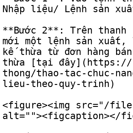
Nhập liệu/ Lệnh sản xuất
**Bước 2**: Trên thanh 
mới một lệnh sản xuất, 
kế thừa từ đơn hàng bán
thừa [tại đây](https://
thong/thao-tac-chuc-nan
lieu-theo-quy-trinh)

<figure><img src="/file
alt=""><figcaption></fi