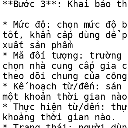
**Bước 3**: Khai báo th
* Mức độ: chọn mức độ b
tốt, khẩn cấp dùng để p
xuất sản phẩm

* Mã đối tượng: trường 
chọn nhà cung cấp gia c
theo dõi chung của công 
* Kế hoạch từ/đến: sản 
một khoản thời gian nào 
* Thực hiện từ/đến: thự
khoảng thời gian nào.

* Trạng thái: người dùn