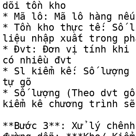
dõi tồn kho

* Mã lô: Mã lô hàng nếu
* Tồn kho thực tế: Số l
liệu nhập xuất trong ph
* Đvt: Đơn vị tính khi 
có nhiều đvt

* Sl kiểm kế: Số lượng 
tự gõ

* Số lượng (Theo dvt gố
kiểm kê chương trình sẽ
**Bước 3**: Xử lý chênh