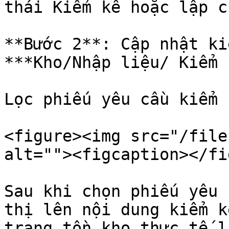
thái Kiểm kê hoặc lập c
**Bước 2**: Cập nhật ki
***Kho/Nhập liệu/ Kiểm 
Lọc phiếu yêu cầu kiểm 
<figure><img src="/file
alt=""><figcaption></fi
Sau khi chọn phiếu yêu 
thị lên nội dung kiểm k
trạng tồn kho thực tế l