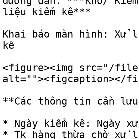
đường dẫn: ***Kho/ Kiểm
liệu kiểm kê***

Khai báo màn hình: Xử l
kê

<figure><img src="/file
alt=""><figcaption></fi
**Các thông tin cần lưu
* Ngày kiểm kê: Ngày xử
* Tk hàng thừa chờ xử l