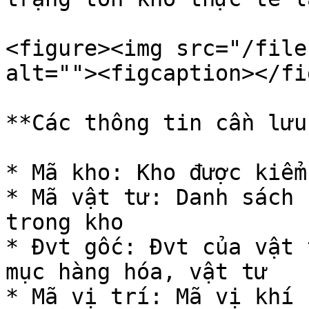
<figure><img src="/file
alt=""><figcaption></fi
**Các thông tin cần lưu
* Mã kho: Kho được kiểm 
* Mã vật tư: Danh sách 
trong kho

* Đvt gốc: Đvt của vật 
mục hàng hóa, vật tư

* Mã vị trí: Mã vị khí 