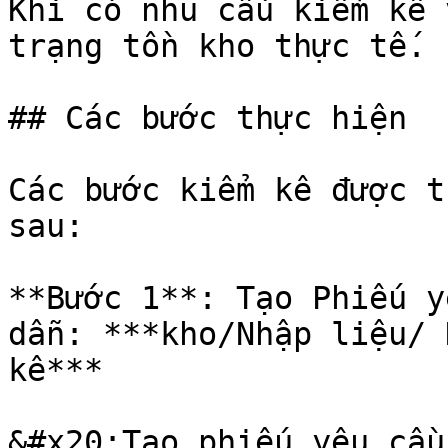
Khi có nhu cầu kiểm kê 
trạng tồn kho thực tế.

## Các bước thực hiện

Các bước kiểm kê được t
sau:

**Bước 1**: Tạo Phiếu y
dẫn: ***kho/Nhập liệu/ 
kê***

&#x20;Tạo phiếu yêu cầu