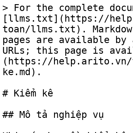
> For the complete docu
[llms.txt](https://help
toan/llms.txt). Markdow
pages are available by 
URLs; this page is avai
(https://help.arito.vn/
ke.md).

# Kiểm kê

## Mô tả nghiệp vụ
