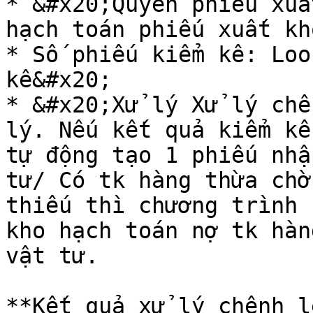
* &#x20;Quyển phiếu xuấ
hạch toán phiếu xuất kh
* Số phiếu kiểm kê: Loo
kê&#x20;

* &#x20;Xử lý Xử lý chê
lý. Nếu kết quả kiểm kê
tự động tạo 1 phiếu nhậ
tư/ Có tk hàng thừa chờ
thiếu thì chương trình 
kho hạch toán nợ tk hàn
vật tư.

**Kết quả xử lý chênh l