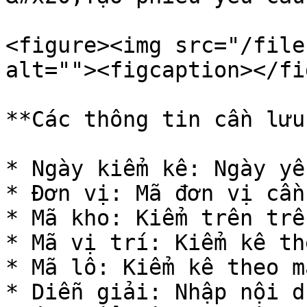
<figure><img src="/file
alt=""><figcaption></fi
**Các thông tin cần lưu
* Ngày kiểm kê: Ngày yê
* Đơn vị: Mã đơn vị cần
* Mã kho: Kiểm trên trê
* Mã vị trí: Kiểm kê th
* Mã lô: Kiểm kê theo m
* Diễn giải: Nhập nội d